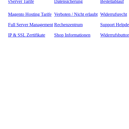
vServer Tarife
Datensicherung
Bestellablauf
Magento Hosting Tarife
Verboten / Nicht erlaubt
Widerrufsrecht
Full Server Management
Rechenzentrum
Support Helpde
IP & SSL Zertifikate
Shop Informationen
Widerrufsbutto