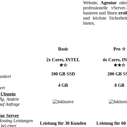
Website,
Agentur
ode
professionelle vServe
basieren und Ihnen
erst
und höchste Sicherhe
bieten.
Basic
Pro ☆
2x Cores, INTEL
4x Cores, 
★☆
★★☆
100 GB SSD
200 GB S
ntiert
4 GB
8 GB
ert
r Ubuntu
ig. Andere
auf Anfrage
tur Server
Hosting Leistungen
Leistung für 30 Kunden
Leistung für 6
bei einer