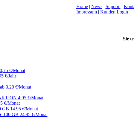
Home
|
News
|
Support
|
Kont
Impressum
|
Kunden Login
Sie t
0,75 €/Monat
95 €/Jahr
ab 0,20 €/Monat
AKTION 4.95 €/Monat
95 €/Monat
50 GB
14.95 €/Monat
 ★ 100 GB
24.95 €/Monat