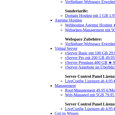
Verfügbare Webspace Erweite
Sondertarife:
Domain Hosting mit 1 GB
1.9
Agentur Hosting
Webhosting Agentur Hosting
Webseiten-Management mit 
Webspace Zubehöre:
Verfügbare Webspace Erweite
Virtual Server
vServer Basic mit 100 GB
29.
vServer Pro mit 200 GB
49.95
vServer Premium 400 GB ★
9
vServer Angebote im Überblic
Server Control Panel Lizenz
LiveConfig Lizenzen
ab 4.95 
Management
Root Management
49.95 €/Mo
Web-Managed mit 5GB
79.95
Server Control Panel Lizenz
LiveConfig Lizenzen
ab 4.95 
Gut zu Wissen