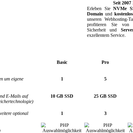
Seit 2007
Erleben Sie
NVMe S
Domain
und
kostenlo
unseren Webhosting-T
profitieren Sie von 
Sicherheit und
Serve
exzellentem Service.
Basic
Pro
en um eigene
1
5
nd E-Mails auf
10 GB SSD
25 GB SSD
ichertechnologie)
eitere optional
1
3
g