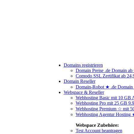
Domains registrieren
Domain Preise
.de Domain ab 
Comodo SSL Zertifikat
ab 24,
Domain Reseller
Domain-Robot ★
.de Domain 
Webspace & Reseller
Webhosting Basic mit 10 GB
Webhosting Pro mit 25 GB
9.
Webhosting Premium ☆ mit 
Webhosting Agentur Hosting
Webspace Zubehöre:
Test Account beantragen