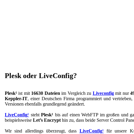
Plesk oder LiveConfig?
Plesk¹
ist mit
16630 Dateien
im Vergleich zu
Liveconfig
mit nur
4
Keppler-IT
, einer Deutschen Firma programmiert und vertrieben
Versionen ebenfalls grundlegend geändert.
LiveConfig
¹
steht
Plesk¹
bis auf einen WebFTP im großen und ganz
beispielsweise
Let’s Encrypt
hin zu, dass beide Server Control Pan
Wir sind allerdings überzeugt, dass
LiveConfig
¹
für unsere Ku