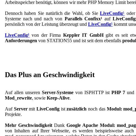
Arbeitsspeicher benötigt, können wir mehr PHP Memory Limit bereit
Dennoch haben Sie natürlich die Wahl, ob Sie
LiveConfig
¹
ode
Systeme nach und nach von
Parallels Confixx¹
auf
LiveConfig
persönlich von der Leistung überzeugt und
LiveConfig
¹
kommt unser
LiveConfig¹
von der Firma
Keppler IT GmbH
gibt es seit e
Anforderungen
von STATION55 und ist seit dem ebenfalls
produ
Das Plus an Geschwindigkeit
Auf allen unseren
Server-Systeme
von ISPHTTP ist
PHP 7
und
Mod_rewrite
, sowie
Keep-Alive
.
Auf
Server
mit
LiveConfig
ist
zusätzlich
noch das
Modul: mod_pa
Projekte.
Mehr Geschwindigkeit
Dank
Google Apache Modul: mod_pag
von Inhalten auf Ihrer Webseite, es werden beispielsweise auc